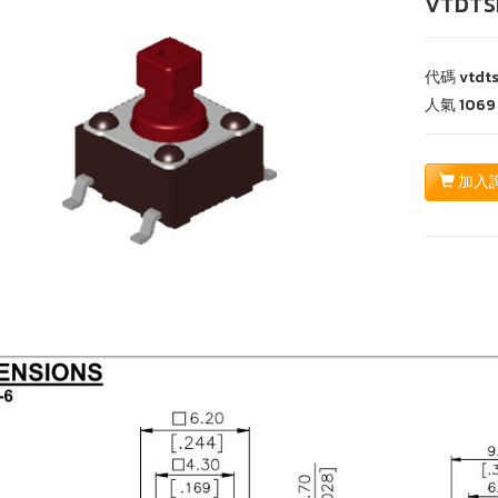
VTDTS
代碼
vtdt
人氣
1069
加入