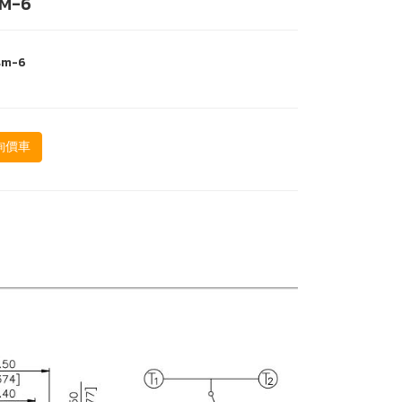
M-6
sm-6
詢價車