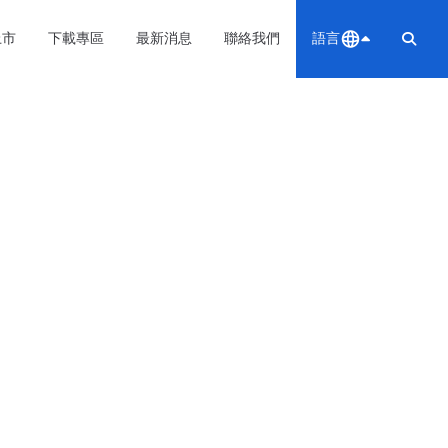
上市
下載專區
最新消息
聯絡我們
語言