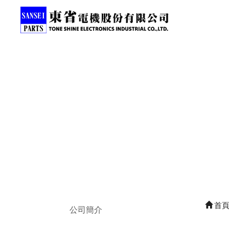
首
公司簡介