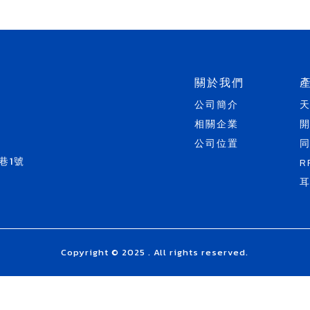
關於我們
公司簡介
相關企業
公司位置
巷1號
R
Copyright © 2025 . All rights reserved.