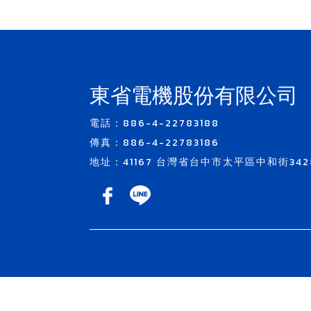
東省電機股份有限公司
電話：886-4-22783188
傳真：886-4-22783186
地址：41167 台灣省台中市太平區中和街342