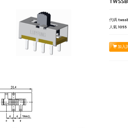
TWSSB
代碼
twss
人氣
1055
加入