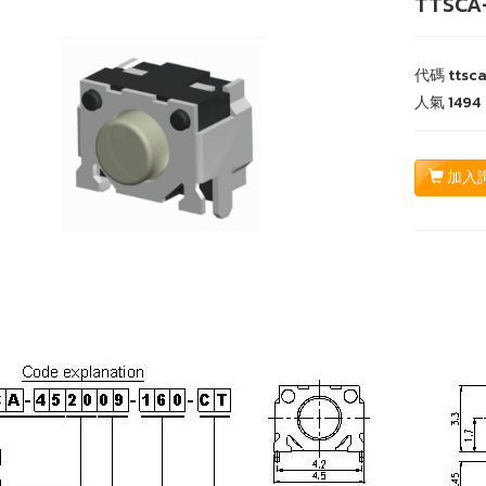
TTSCA
代碼
ttsc
人氣
1494
加入