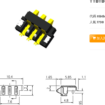
TTBTB-
代碼
ttbtb
人氣
1738
加入