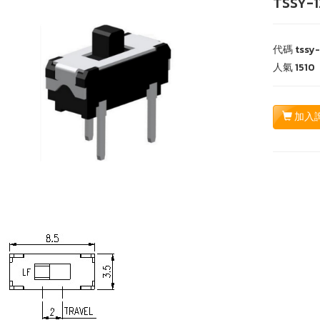
TSSY-
代碼
tssy
人氣
1510
加入