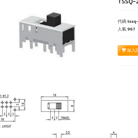
TSSQ-
代碼
tssq
人氣
967
加入