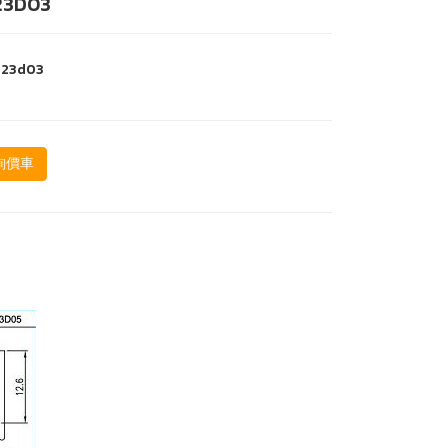
23D03
-23d03
詢價車