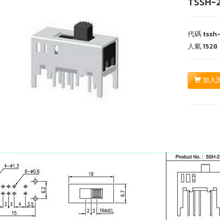
TSSH-
代碼
tssh
人氣
1528
加入