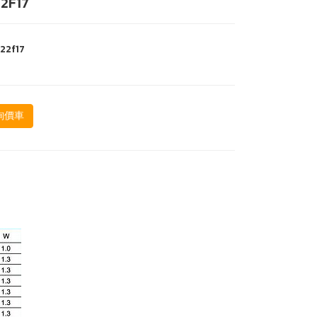
2F17
22f17
詢價車