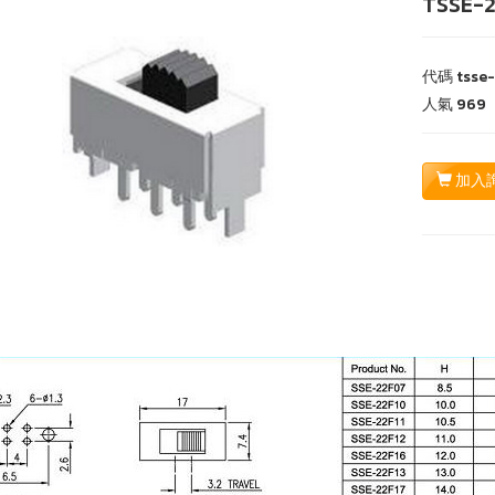
TSSE-2
代碼
tsse-
人氣
969
加入