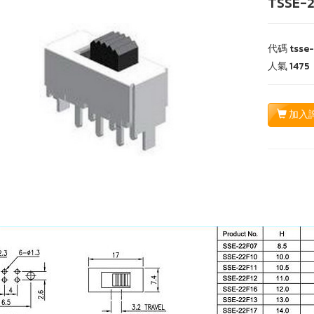
TSSE-
代碼
tsse
人氣
1475
加入