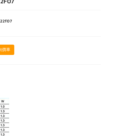
22F07
-22f07
詢價車