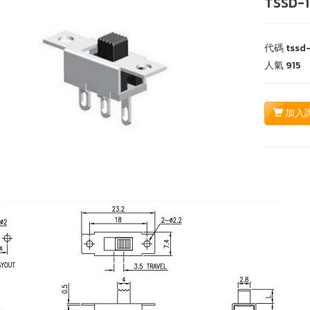
TSSD-
代碼
tssd
人氣
915
加入