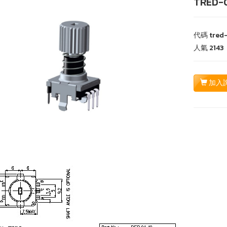
TRED-
代碼
tred
人氣
2143
加入