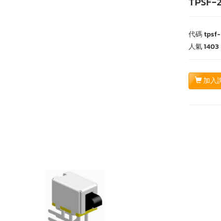
TPSF-2
代碼
tpsf-
人氣
1403
加入