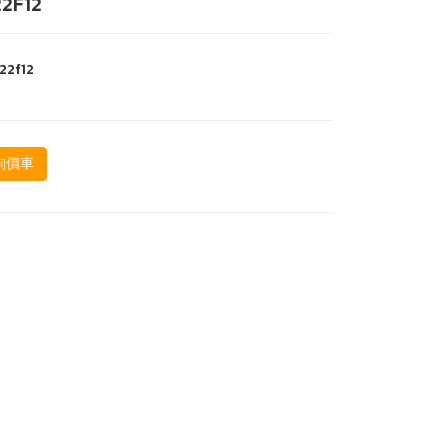
2F12
22f12
詢價車