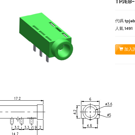
TPJEB-
代碼
tpje
人氣
1491
加入