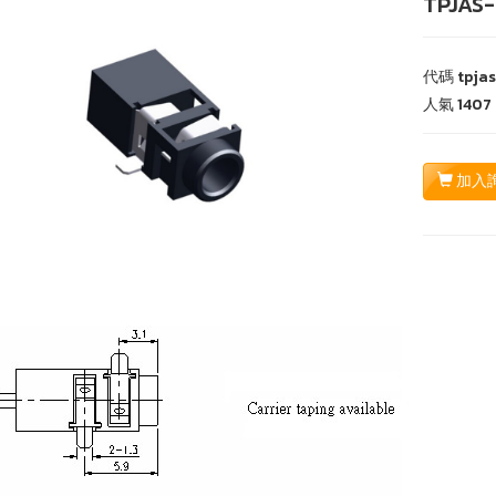
TPJAS-
代碼
tpja
人氣
1407
加入