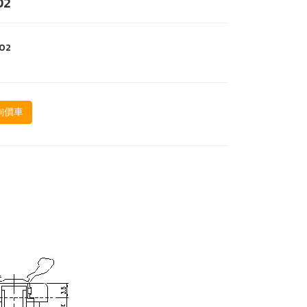
02
-02
詢價車