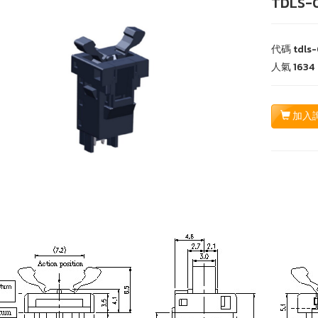
TDLS-
代碼
tdls
人氣
1634
加入