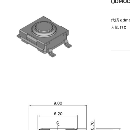
QDM00
代碼
qdm
人氣
170