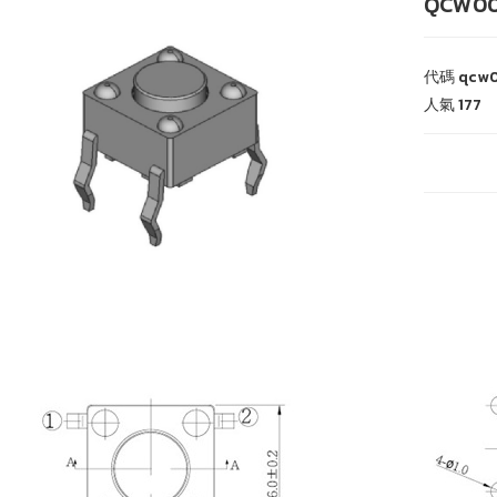
QCW00
代碼
qcw
人氣
177