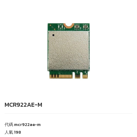
MCR922AE-M
代碼
mcr922ae-m
人氣
198