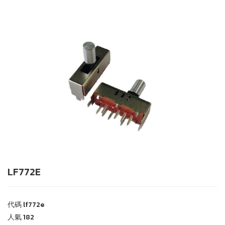
LF772E
代碼
lf772e
人氣
182