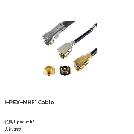
I-PEX-MHF1 Cable
代碼
i-pex-mhf1
人氣
287