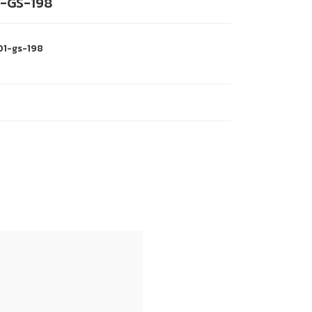
-GS-198
01-gs-198