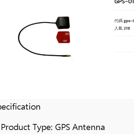
GPS-01
代碼
gps-
人氣
218