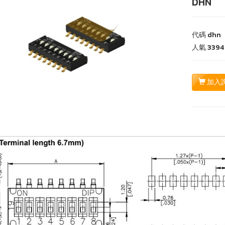
DHN
代碼
dhn
人氣
3394
加入