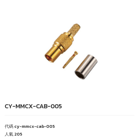
CY-MMCX-CAB-005
代碼
cy-mmcx-cab-005
人氣
205