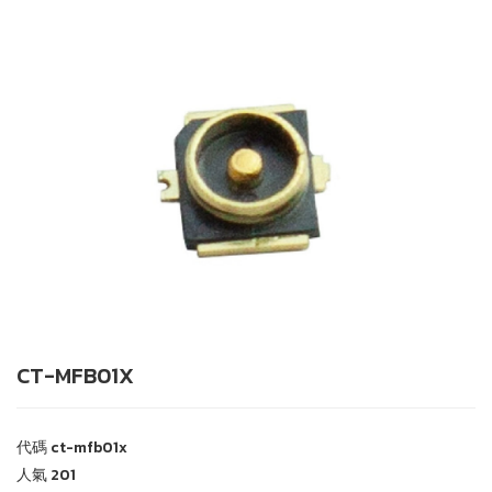
CT-MFB01X
代碼
ct-mfb01x
人氣
201