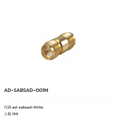
AD-SABSAD-001M
代碼
ad-sabsad-001m
人氣
189