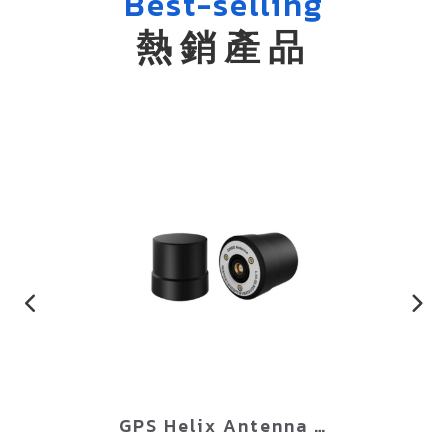
Best-selling
熱銷產品
GPS Helix Antenna (TAN1216Q39)